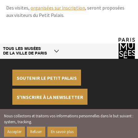
Des visites,
organisées sur inscription
, seront proposées
aux visiteurs du Petit Palais.
TOUS LES MUSÉES
DE LA VILLE DE PARIS
SOUTENIR LE PETIT PALAIS
S'INSCRIRE À LA NEWSLETTER
Nous collectons et traitons vos informations personnelles dans le but suivant :
Mentions légales
Crédits
Gérer les cookies
system, tracking
.
2026 | Paris Musées | Petit Palais
Accepter
Refuser
En savoir plus