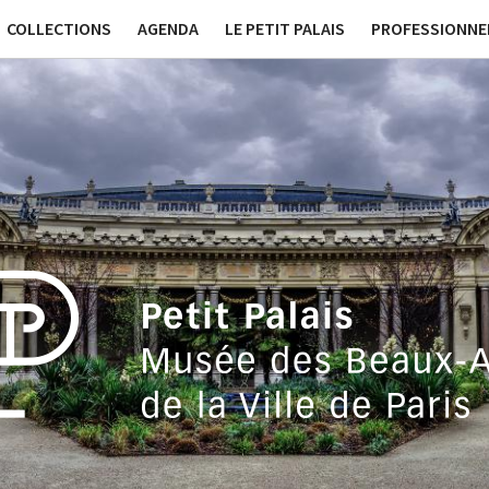
ssées
Publications
Contact générique
Tournage et Pr
COLLECTIONS
AGENDA
LE PETIT PALAIS
PROFESSIONNE