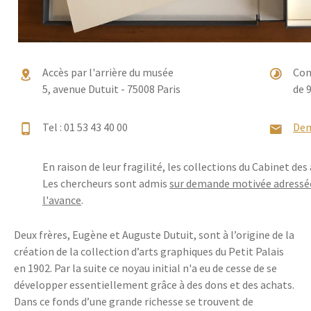
Accès par l'arrière du musée
Con
5, avenue Dutuit - 75008 Paris
de 
Tel : 01 53 43 40 00
Dem
En raison de leur fragilité, les collections du Cabinet de
Les chercheurs sont admis
sur demande motivée adressée
l'avance
.
Deux frères, Eugène et Auguste Dutuit, sont à l’origine de la
création de la collection d’arts graphiques du Petit Palais
en 1902. Par la suite ce noyau initial n'a eu de cesse de se
développer essentiellement grâce à des dons et des achats.
Dans ce fonds d’une grande richesse se trouvent de