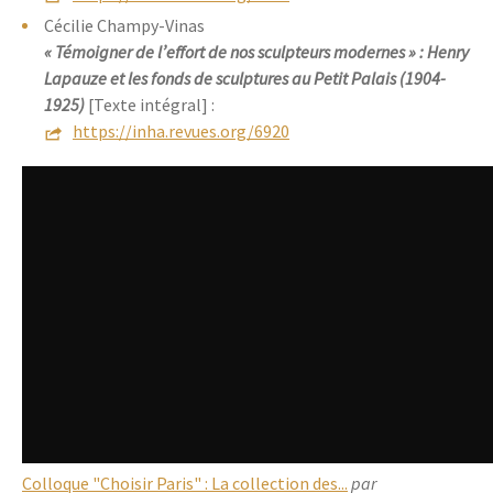
Cécilie Champy-Vinas
« Témoigner de l’effort de nos sculpteurs modernes » : Henry
Lapauze et les fonds de sculptures au Petit Palais (1904-
1925)
[Texte intégral] :
https://inha.revues.org/6920
Colloque "Choisir Paris" : La collection des...
par