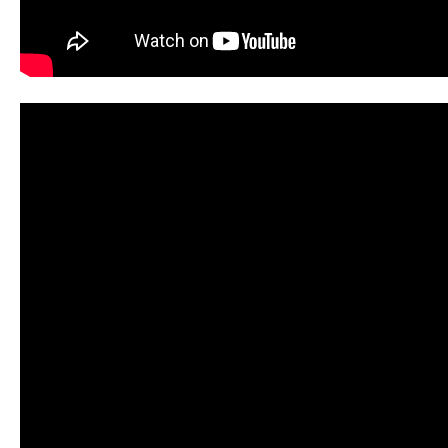
Ambroise Vollard / Yvon Lambert,
conversation à l'occasion de la FIAC Online
Viewing Rooms