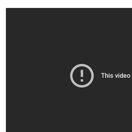
ÉDITION LIMITÉE - Vollard, Petiet et
l'estampe de maîtres