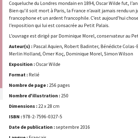
Coqueluche du Londres mondain en 1894, Oscar Wilde fut, l’an
Bien qu’il soit mort à Paris, la France n’avait jamais rendu un
francophone et un ardent francophile. C’est aujourd’hui chos
l’exposition qui lui est consacrée au Petit Palais.
L’ouvrage est dirigé par Dominique Morel, conservateur au Peti
Auteur(s) :
Pascal Aquien, Robert Badinter, Bénédicte Colas-B
Merlin Holland, Ömer Koç, Dominique Morel, Simon Wilson
Exposition :
Oscar Wilde
Format :
Relié
Nombre de page :
256 pages
Nombre d'illustration :
250
Dimensions :
22 x 28 cm
ISBN :
978-2-7596-0327-5
Date de publication :
septembre 2016
Langue :
Français