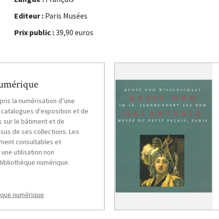
Editeur :
Paris Musées
Prix public :
39,90 euros
numérique
epris la numérisation d’une
 catalogues d'exposition et de
s sur le bâtiment et de
ssus de ses collections. Les
ment consultables et
une utilisation non
Bibliothèque numérique.
hèque numérique