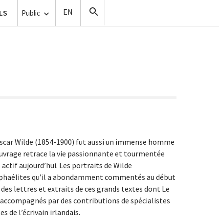
ise de vue
LS
Copistes
Public
 Oscar Wilde (1854-1900) fut aussi un immense homme
’ouvrage retrace la vie passionnante et tourmentée
 actif aujourd’hui. Les portraits de Wilde
raphaélites qu’il a abondamment commentés au début
, des lettres et extraits de ces grands textes dont Le
 accompagnés par des contributions de spécialistes
s de l’écrivain irlandais.