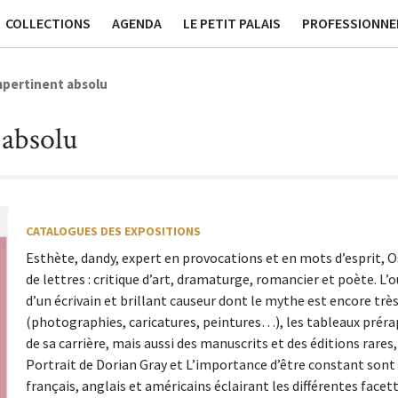
ssées
Publications
Contact générique
Tournage et Pr
COLLECTIONS
AGENDA
LE PETIT PALAIS
PROFESSIONNE
impertinent absolu
 absolu
CATALOGUES DES EXPOSITIONS
Esthète, dandy, expert en provocations et en mots d’esprit,
de lettres : critique d’art, dramaturge, romancier et poète. L
d’un écrivain et brillant causeur dont le mythe est encore très
(photographies, caricatures, peintures…), les tableaux pré
de sa carrière, mais aussi des manuscrits et des éditions rares
Portrait de Dorian Gray et L’importance d’être constant sont
français, anglais et américains éclairant les différentes facette