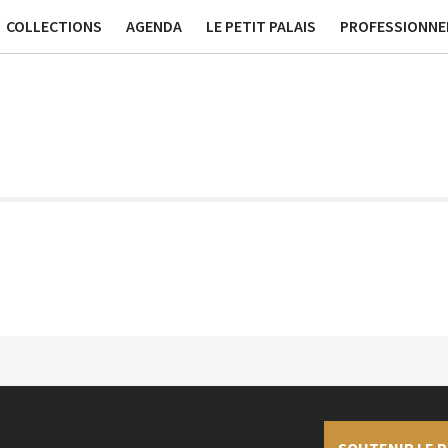
ssées
Publications
Contact générique
Tournage et Pr
COLLECTIONS
AGENDA
LE PETIT PALAIS
PROFESSIONNE