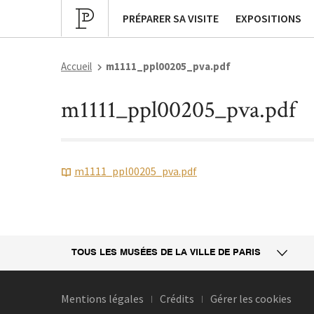
Programmation culturelle
Expositions pa
PRÉPARER SA VISITE
EXPOSITIONS
Accueil
m1111_ppl00205_pva.pdf
m1111_ppl00205_pva.pdf
m1111_ppl00205_pva.pdf
TOUS LES MUSÉES
DE LA VILLE DE PARIS
Mentions légales
Crédits
Gérer les cookies