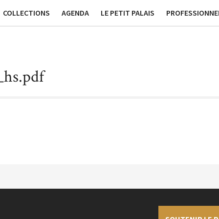
ssées
Publications
Contact générique
Tournage et Pr
COLLECTIONS
AGENDA
LE PETIT PALAIS
PROFESSIONNE
hs.pdf