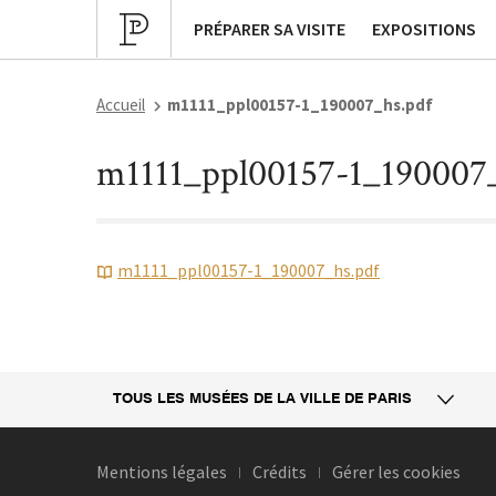
Programmation culturelle
Expositions pa
PRÉPARER SA VISITE
EXPOSITIONS
Accueil
m1111_ppl00157-1_190007_hs.pdf
m1111_ppl00157-1_190007_
m1111_ppl00157-1_190007_hs.pdf
TOUS LES MUSÉES
DE LA VILLE DE PARIS
Mentions légales
Crédits
Gérer les cookies