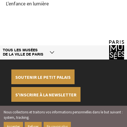
L'enfance en lumière
TOUS LES MUSÉES
DE LA VILLE DE PARIS
SOUTENIR LE PETIT PALAIS
S'INSCRIRE À LA NEWSLETTER
Nous collectons et traitons vos informations personnelles dans le but suivant :
Mentions légales
Crédits
Gérer les cookies
system, tracking
.
2026 | Paris Musées | Petit Palais
Accepter
Refuser
En savoir plus