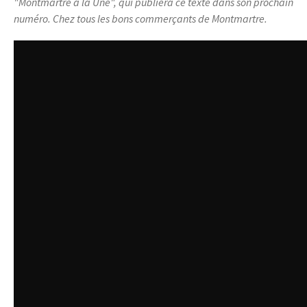
"Montmartre à la Une", qui publiera ce texte dans son prochain
numéro. Chez tous les bons commerçants de Montmartre.
xapl9d