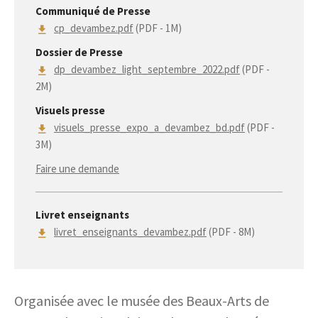
Communiqué de Presse
cp_devambez.pdf
(PDF - 1M)
Dossier de Presse
dp_devambez_light_septembre_2022.pdf
(PDF -
2M)
Visuels presse
visuels_presse_expo_a_devambez_bd.pdf
(PDF -
3M)
Faire une demande
Livret enseignants
livret_enseignants_devambez.pdf
(PDF - 8M)
Organisée avec le musée des Beaux-Arts de