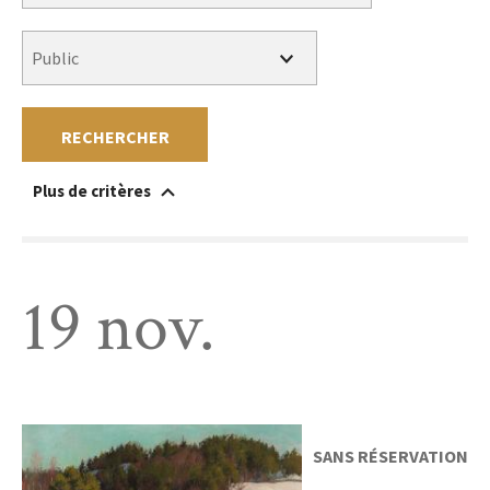
RECHERCHER
Plus de critères
Accessible à un public en situation de handicap
Au sein du musée
Hors les murs
Sans réservation
Gratuit
Payant
19 nov.
SANS RÉSERVATION