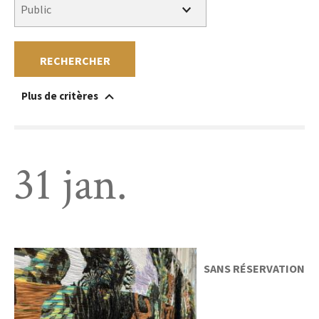
RECHERCHER
Plus de critères
Accessible à un public en situation de handicap
Au sein du musée
Hors les murs
Sans réservation
Gratuit
Payant
31 jan.
SANS RÉSERVATION