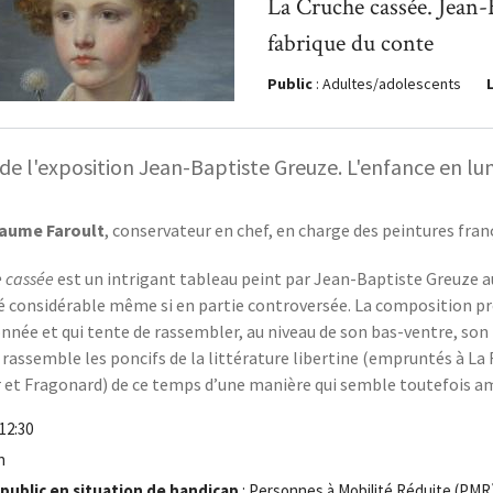
La Cruche cassée. Jean-
fabrique du conte
Public
: Adultes/adolescents
de l'exposition Jean-Baptiste Greuze. L'enfance en lu
laume Faroult
, conservateur en chef, en charge des peintures franç
e cassée
est un intrigant tableau peint par Jean-Baptiste Greuze au
é considérable même si en partie controversée. La composition pré
onnée et qui tente de rassembler, au niveau de son bas-ventre, son
 rassemble les poncifs de la littérature libertine (empruntés à La 
 et Fragonard) de ce temps d’une manière qui semble toutefois am
 12:30
h
 public en situation de handicap
: Personnes à Mobilité Réduite (PMR)