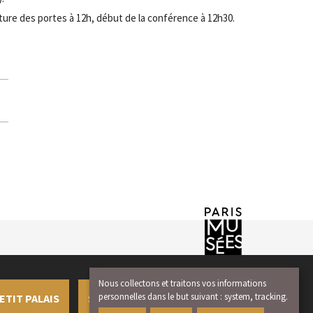
erture des portes à 12h, début de la conférence à 12h30.
Nous collectons et traitons vos informations
personnelles dans le but suivant :
system, tracking
.
ETIT PALAIS
S'INSCRIRE À LA NEWSLETTER