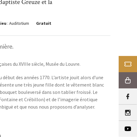
Baptiste Greuze et la
Lieu
: Auditotium
Gratuit
mière.
aises du XVIIIe siècle, Musée du Louvre.
BILLE
 début des années 1770. L’artiste jouit alors d’une
BOUT
sente une très jeune fille dont le vêtement blanc
 bouquet bouleversé dans son tablier froissé. Le
Fontaine et Crébillon) et de l’imagerie érotique
biguë et que nous nous proposons d’analyser.
.