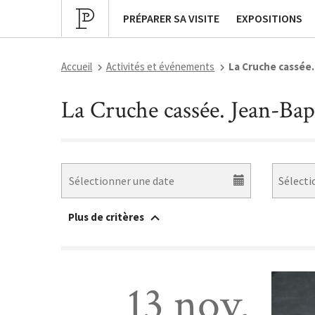
Programmation culturelle
Expositions pa
PRÉPARER SA VISITE
EXPOSITIONS
Accueil
Activités et événements
La Cruche cassée.
La Cruche cassée. Jean-Bapt
Plus de critères
Accessible à un public en situation de handicap
13 nov.