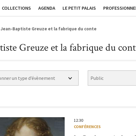
ssées
Publications
Contact générique
Tournage et Pr
COLLECTIONS
AGENDA
LE PETIT PALAIS
PROFESSIONNE
 Jean-Baptiste Greuze et la fabrique du conte
iste Greuze et la fabrique du cont
Au sein du musée
Hors les murs
Sans réservation
12:30
CONFÉRENCES