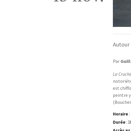
Autour 
Par
Guil
La Cruch
notoriét
est chiff
peintre y
(Boucher
Horaire
:
Durée
: 1
Accès au