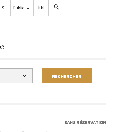
ise de vue
LS
Copistes
Public
e
RECHERCHER
Gratuit
Payant
SANS RÉSERVATION