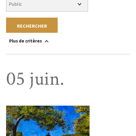
RECHERCHER
Plus de critères
Accessible à un public en situation de handicap
Au sein du musée
Hors les murs
Sans réservation
Gratuit
Payant
05 juin.