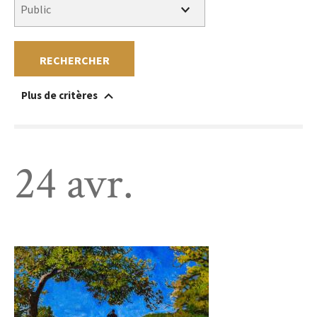
RECHERCHER
Plus de critères
Accessible à un public en situation de handicap
Au sein du musée
Hors les murs
Sans réservation
Gratuit
Payant
24 avr.