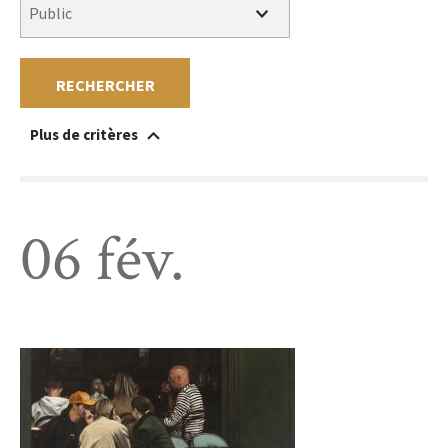
RECHERCHER
Plus de critères
Accessible à un public en situation de handicap
Au sein du musée
Hors les murs
Sans réservation
Gratuit
Payant
06 fév.