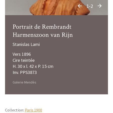
1-2
Portrait de Rembrandt
Harmenszoon van Rijn
Stanislas Lami
Vers 1896
Cire teintée
H. 30 x l. 42 x P. 15 cm
Inv. PPS3873
Galerie Mendès
Collection:
Paris 1900