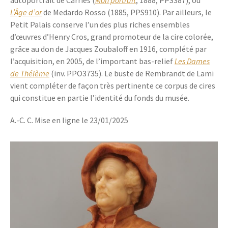
autoportrait de Carriès (
Mon portrait
, 1888, PPS387), ou
L’Âge d’or
de Medardo Rosso (1885, PPS910). Par ailleurs, le
Petit Palais conserve l’un des plus riches ensembles
d’œuvres d’Henry Cros, grand promoteur de la cire colorée,
grâce au don de Jacques Zoubaloff en 1916, complété par
l’acquisition, en 2005, de l’important bas-relief
Les Dames
de Thélème
(inv. PPO3735). Le buste de Rembrandt de Lami
vient compléter de façon très pertinente ce corpus de cires
qui constitue en partie l’identité du fonds du musée.
A.-C. C. Mise en ligne le 23/01/2025