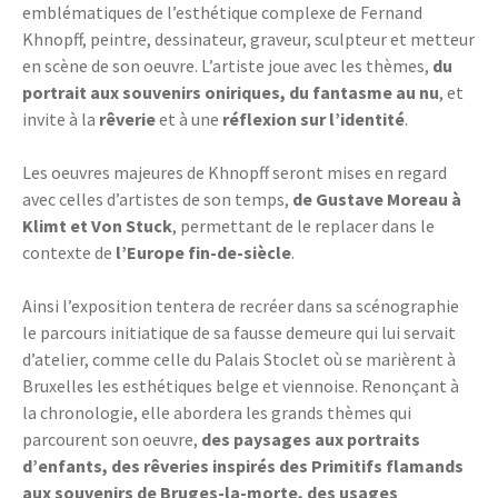
emblématiques de l’esthétique complexe de Fernand
Khnopff, peintre, dessinateur, graveur, sculpteur et metteur
en scène de son oeuvre. L’artiste joue avec les thèmes,
du
portrait aux souvenirs oniriques, du fantasme au nu
, et
invite à la
rêverie
et à une
réflexion sur l’identité
.
Les oeuvres majeures de Khnopff seront mises en regard
avec celles d’artistes de son temps,
de Gustave Moreau à
Klimt et Von Stuck
, permettant de le replacer dans le
contexte de
l’Europe fin-de-siècle
.
Ainsi l’exposition tentera de recréer dans sa scénographie
le parcours initiatique de sa fausse demeure qui lui servait
d’atelier, comme celle du Palais Stoclet où se marièrent à
Bruxelles les esthétiques belge et viennoise. Renonçant à
la chronologie, elle abordera les grands thèmes qui
parcourent son oeuvre,
des paysages aux portraits
d’enfants, des rêveries inspirés des Primitifs flamands
aux souvenirs de Bruges-la-morte, des usages