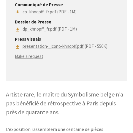
Communiqué de Presse
cp_khnopff_fr.pdf
(PDF - 1M)
Dossier de Presse
dp_khnopff_fr.pdf
(PDF - 1M)
Press visuals
presentation-_icono-khnopff.pdf
(PDF - 556K)
Make a request
Artiste rare, le maître du Symbolisme belge n’a
pas bénéficié de rétrospective à Paris depuis
près de quarante ans.
L’exposition rassemblera une centaine de pièces