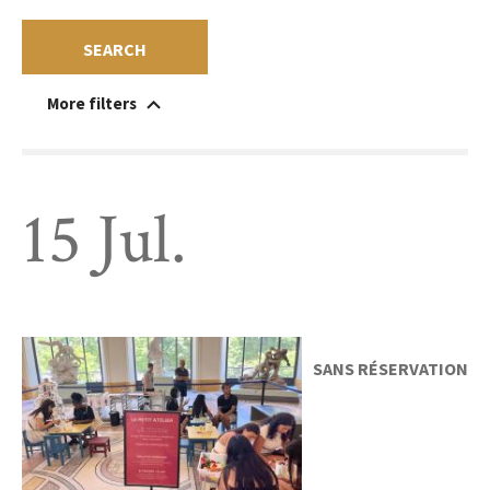
SEARCH
More filters
handicapped-accessible
Within the museum
Beyond the walls
Sans réservation
Free
Charge
15 Jul.
SANS RÉSERVATION