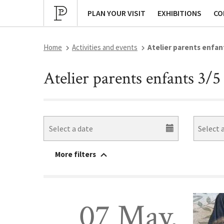
Cultural program
Archives
P
PLAN YOUR VISIT
EXHIBITIONS
CO
Home
Activities and events
Atelier parents enfant
Atelier parents enfants 3/
More filters
handicapped-accessible
Within the muse
07 May.