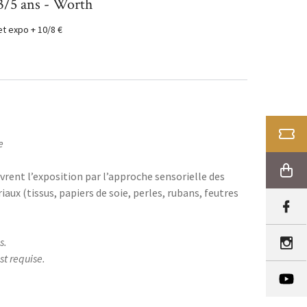
 3/5 ans - Worth
let expo + 10/8 €
TICK
e
SHOP
ent l’exposition par l’approche sensorielle des
iaux (tissus, papiers de soie, perles, rubans, feutres
s.
st requise.