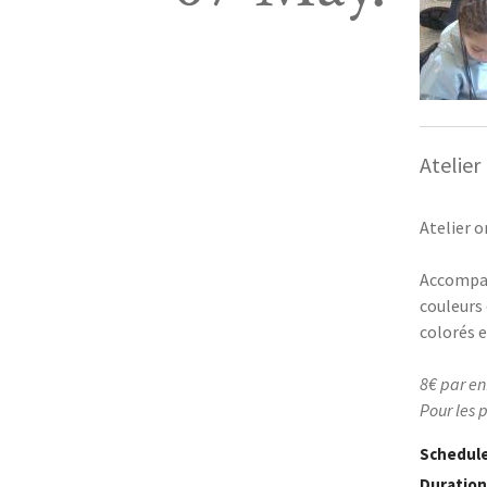
Atelie
Atelier o
Accompag
couleurs 
colorés 
8€ par en
Pour les 
Schedul
Duratio