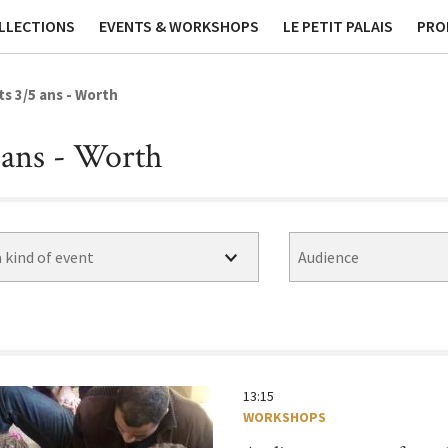
ublications
Contact
Phi
LLECTIONS
EVENTS & WORKSHOPS
LE PETIT PALAIS
PRO
s 3/5 ans - Worth
5 ans - Worth
um
Beyond the walls
Sans réservation
Free
13:15
WORKSHOPS