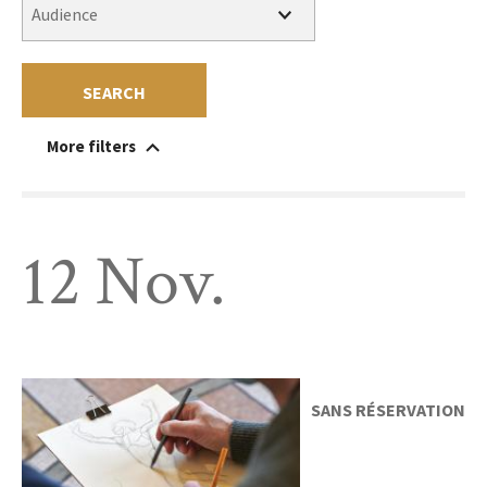
SEARCH
More filters
handicapped-accessible
Within the museum
Beyond the walls
Sans réservation
Free
Charge
12 Nov.
SANS RÉSERVATION