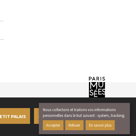
Nous collectons et traitons vos informations
personnelles dans le but suivant :
system, tracking
.
ETIT PALAIS
S'INSCRIRE À LA NEWSLETTER
Accepter
Refuser
En savoir plus