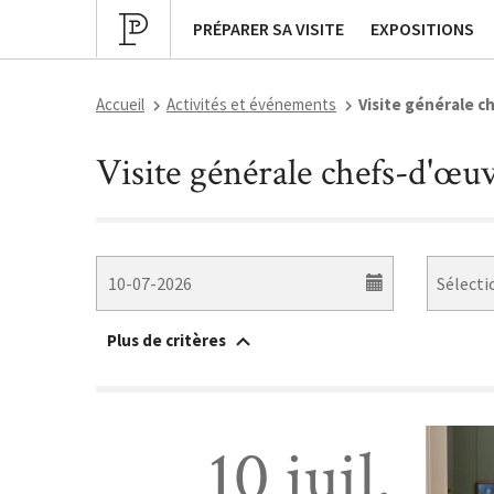
Programmation culturelle
Expositions pa
PRÉPARER SA VISITE
EXPOSITIONS
Accueil
Activités et événements
Visite générale c
Visite générale chefs-d'œuv
Plus de critères
Accessible à un public en situation de handicap
10 juil.