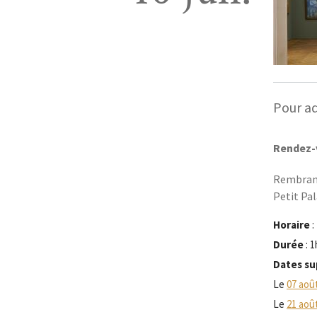
Pour ad
Rendez-v
Rembrand
Petit Pal
Horaire
:
Durée
: 
Dates su
Le
07 aoû
Le
21 aoû