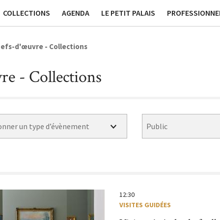
ssées
Publications
Contact générique
Tournage et Pr
COLLECTIONS
AGENDA
LE PETIT PALAIS
PROFESSIONNE
hefs-d'œuvre - Collections
re - Collections
Au sein du musée
Hors les murs
Sans réservation
12:30
VISITES GUIDÉES