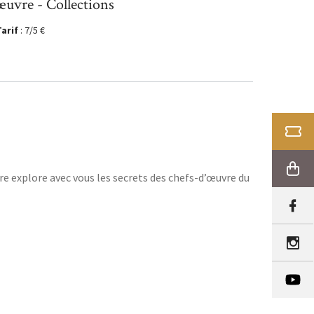
'œuvre - Collections
Tarif
: 7/5 €
BILLE
BOUT
 explore avec vous les secrets des chefs-d’œuvre du