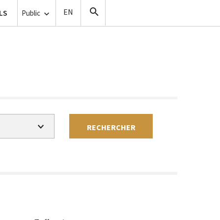
ise de vue
LS
Copistes
Public
RECHERCHER
Gratuit
Payant