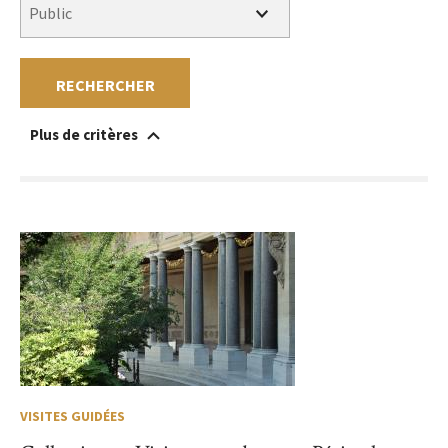
RECHERCHER
Plus de critères
Accessible à un public en situation de handicap
Au sein du musée
Hors les murs
Sans réservation
Gratuit
Payant
VISITES GUIDÉES