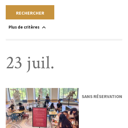
RECHERCHER
Plus de critères
Accessible à un public en situation de handicap
Au sein du musée
Hors les murs
Sans réservation
Gratuit
Payant
23 juil.
SANS RÉSERVATION