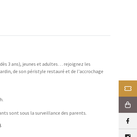
(dès 3 ans), jeunes et adultes… rejoignez les
jardin, de son péristyle restauré et de l'accrochage
BILLE
h.
BOUT
ants sont sous la surveillance des parents.
.