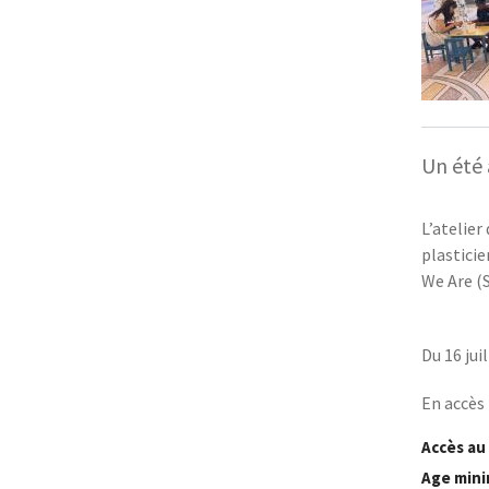
Un été
L’atelier
plasticie
We Are (S
Du 16 jui
En accès 
Accès au
Age mini