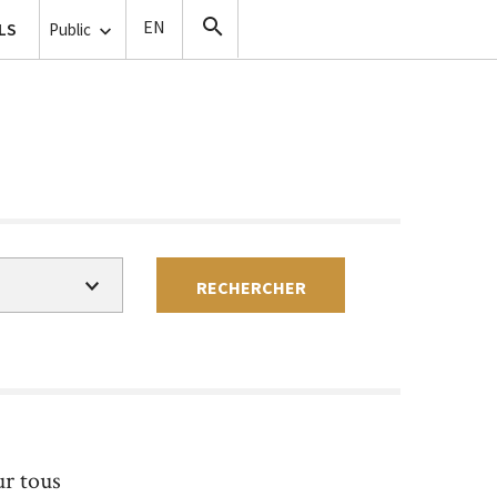
ise de vue
LS
Copistes
Public
RECHERCHER
Gratuit
Payant
ur tous