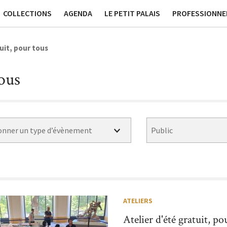
ssées
Publications
Contact générique
Tournage et Pr
COLLECTIONS
AGENDA
LE PETIT PALAIS
PROFESSIONNE
uit, pour tous
tous
Au sein du musée
Hors les murs
Sans réservation
ATELIERS
Atelier d'été gratuit, po