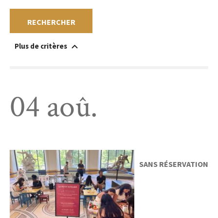
RECHERCHER
Plus de critères
Accessible à un public en situation de handicap
Au sein du musée
Hors les murs
Sans réservation
Gratuit
Payant
04 aoû.
SANS RÉSERVATION