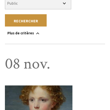
RECHERCHER
Plus de critères
Accessible à un public en situation de handicap
Au sein du musée
Hors les murs
Sans réservation
Gratuit
Payant
08 nov.