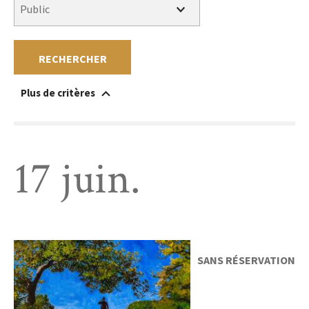
RECHERCHER
Plus de critères
Accessible à un public en situation de handicap
Au sein du musée
Hors les murs
Sans réservation
Gratuit
Payant
17 juin.
SANS RÉSERVATION