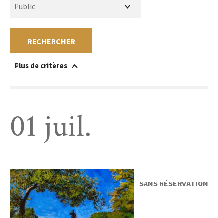
RECHERCHER
Plus de critères
Accessible à un public en situation de handicap
Au sein du musée
Hors les murs
Sans réservation
Gratuit
Payant
01 juil.
SANS RÉSERVATION